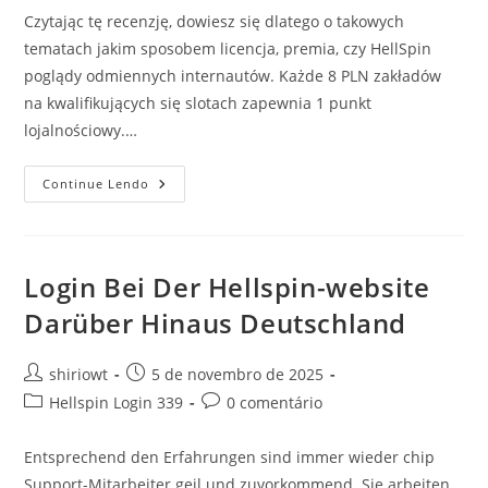
post:
post:
Czytając tę recenzję, dowiesz się dlatego o takowych
tematach jakim sposobem licencja, premia, czy HellSpin
poglądy odmiennych internautów. Każde 8 PLN zakładów
na kwalifikujących się slotach zapewnia 1 punkt
lojalnościowy.…
Cotygodniowe
Continue Lendo
Rabaty
+
Darmowe
Spiny
Login Bei Der Hellspin-website
Darüber Hinaus Deutschland
Autor
Post
shiriowt
5 de novembro de 2025
do
publicado:
Categoria
Comentários
Hellspin Login 339
0 comentário
post:
do
do
post:
post:
Entsprechend den Erfahrungen sind immer wieder chip
Support-Mitarbeiter geil und zuvorkommend. Sie arbeiten