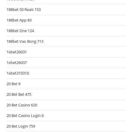
188bet 50 Reais 153
188bet App 83
188bet One 124
188bet Vao Bong 713
1xbet26031
1xbet26037
1xbet310310
20 Bet 9
20 Bet Bet 475
20 Bet Casino 620
20 Bet Casino Login 6
20 Bet Login 759