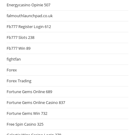
Energycasino Opinie 507
falmouthlaunchpad.co.uk
Fb777 Register Login 612
Fb777 Slots 238
Fb777 Win 89
fightfan
Forex
Forex Trading
Fortune Gems Online 689
Fortune Gems Online Casino 837
Fortune Gems Win 732
Free Spin Casino 325