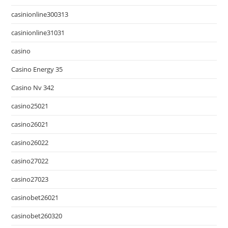
casinionline300313
casinionline31031
casino
Casino Energy 35
Casino Nv 342
casino25021
casino26021
casino26022
casino27022
casino27023
casinobet26021
casinobet260320