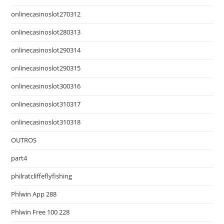
onlinecasinoslot270312
onlinecasinoslot280313
onlinecasinoslot290314
onlinecasinoslot290315
onlinecasinoslot300316
onlinecasinoslot310317
onlinecasinoslot310318
OUTROS
part4
philratcliffeflyfishing
Phlwin App 288
Phlwin Free 100 228