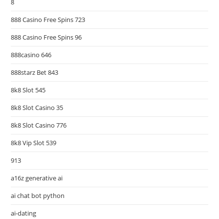
8
888 Casino Free Spins 723
888 Casino Free Spins 96
888casino 646
888starz Bet 843
8k8 Slot 545
8k8 Slot Casino 35
8k8 Slot Casino 776
8k8 Vip Slot 539
913
a16z generative ai
ai chat bot python
ai-dating