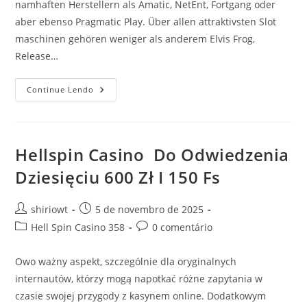
namhaften Herstellern als Amatic, NetEnt, Fortgang oder
aber ebenso Pragmatic Play. Über allen attraktivsten Slot
maschinen gehören weniger als anderem Elvis Frog,
Release…
Hellspin
Continue Lendo
Österreich
2025
Anmelden
Im
Rahmen
(von)
Hellspin Casino ️ Do Odwiedzenia
Hellspin
Casino
Dziesięciu 600 Zł I 150 Fs
Site
Autor
Post
shiriowt
5 de novembro de 2025
do
publicado:
Categoria
Comentários
Hell Spin Casino 358
0 comentário
post:
do
do
post:
post:
Owo ważny aspekt, szczególnie dla oryginalnych
internautów, którzy mogą napotkać różne zapytania w
czasie swojej przygody z kasynem online. Dodatkowym