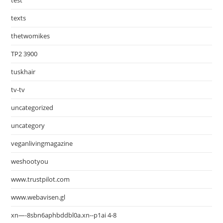
test
texts
thetwomikes
TP2 3900
tuskhair
tv-tv
uncategorized
uncategory
veganlivingmagazine
weshootyou
www.trustpilot.com
www.webavisen.gl
xn—-8sbn6aphbddbl0a.xn--p1ai 4-8