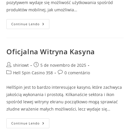
pozytywem wydaje się możliwość użytkowania spośród
produktów mobilnej, jak umożliwia…
Hellspin
Continue Lendo
Casino
️
Do
Odwiedzenia
Dziesięciu
600
Oficjalna Witryna Kasyna
Zł
I
150
Fs
Autor
Post
shiriowt
5 de novembro de 2025
do
publicado:
Categoria
Comentários
Hell Spin Casino 358
0 comentário
post:
do
do
post:
post:
HellSpin jest to bardzo interesujące kasyno, które zachwyca
jakością wykonania i prostotą. Kilkanaście sektora i ikon
spośród lewej witryny ekranu początkowo mogą sprawiać
złudne wrażenie małych możliwości, lecz wydaje się…
Oficjalna
Continue Lendo
Witryna