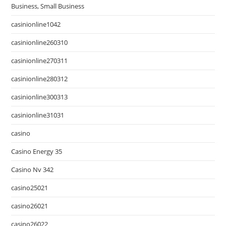
Business, Small Business
casinionline1042
casinionline260310
casinionline270311
casinionline280312
casinionline300313
casinionline31031
casino
Casino Energy 35
Casino Nv 342
casino25021
casino26021
casino26022