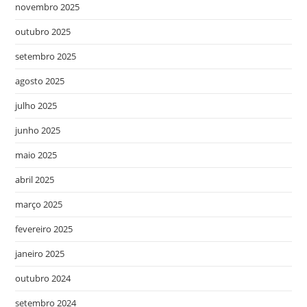
novembro 2025
outubro 2025
setembro 2025
agosto 2025
julho 2025
junho 2025
maio 2025
abril 2025
março 2025
fevereiro 2025
janeiro 2025
outubro 2024
setembro 2024