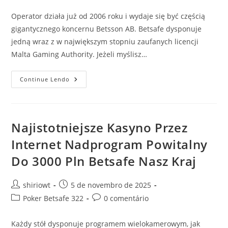
do
do
post:
post:
Operator działa już od 2006 roku i wydaje się być częścią
gigantycznego koncernu Betsson AB. Betsafe dysponuje
jedną wraz z w największym stopniu zaufanych licencji
Malta Gaming Authority. Jeżeli myślisz…
Betsafe
Continue Lendo
Kasyno
Polska
ᐉ
Aktualne
Bonusy
I
Najistotniejsze Kasyno Przez
Recenzje
Internet Nadprogram Powitalny
Do 3000 Pln Betsafe Nasz Kraj
Autor
Post
shiriowt
5 de novembro de 2025
do
publicado:
Categoria
Comentários
Poker Betsafe 322
0 comentário
post:
do
do
post:
post:
Każdy stół dysponuje programem wielokamerowym, jak