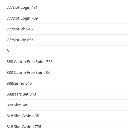
777slot Login 481
777slot Login 709
777slot Ph 946
777slot Vip 856
8
888 Casino Free Spins 723
888 Casino Free Spins 96
888casino 646
888starz Bet 843
8k8 Slot 545
8k8 Slot Casino 35
8k8 Slot Casino 776