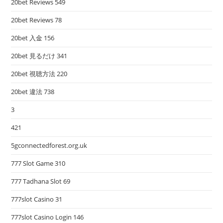
20bet Reviews 549
20bet Reviews 78
20bet 入金 156
20bet 見るだけ 341
20bet 視聴方法 220
20bet 違法 738
3
421
5gconnectedforest.org.uk
777 Slot Game 310
777 Tadhana Slot 69
777slot Casino 31
777slot Casino Login 146