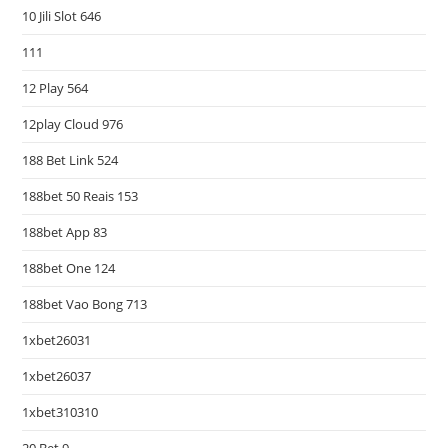
10 Jili Slot 646
111
12 Play 564
12play Cloud 976
188 Bet Link 524
188bet 50 Reais 153
188bet App 83
188bet One 124
188bet Vao Bong 713
1xbet26031
1xbet26037
1xbet310310