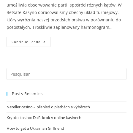
umożliwia obserwowanie partii spośród różnych kątów. W
Betsafe Kasyno opracowaliśmy obecny układ turniejowy,
który wyróżnia naszej przedsiębiorstwa w porównaniu do
pozostałych. Troskliwie zaplanowany harmonogram…
Najistotniejsze
Continue Lendo
Kasyno
Przez
Internet
Nadprogram
Powitalny
Do
3000
Pln
Betsafe
Nasz
Kraj
Posts Recentes
Neteller casino – přehled o platbách a výběrech
Krypto kasino: Další krok v online kasinech
How to get a Ukrainian Girlfriend