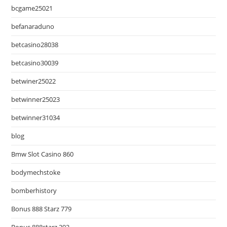
bcgame25021
befanaraduno
betcasino28038
betcasino30039
betwiner25022
betwinner25023
betwinner31034
blog
Bmw Slot Casino 860
bodymechstoke
bomberhistory
Bonus 888 Starz 779