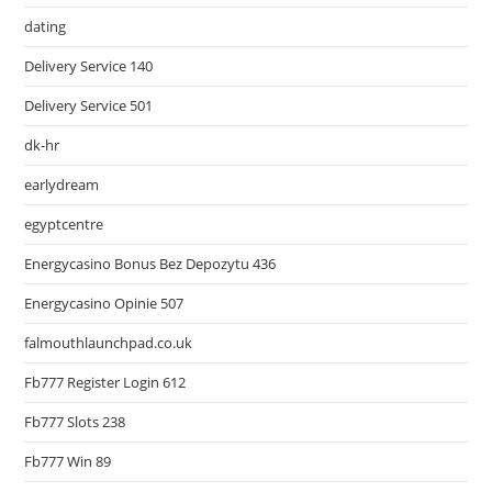
dating
Delivery Service 140
Delivery Service 501
dk-hr
earlydream
egyptcentre
Energycasino Bonus Bez Depozytu 436
Energycasino Opinie 507
falmouthlaunchpad.co.uk
Fb777 Register Login 612
Fb777 Slots 238
Fb777 Win 89