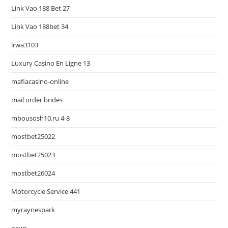
Link Vao 188 Bet 27
Link Vao 188bet 34
lrwa3103
Luxury Casino En Ligne 13
mafiacasino-online
mail order brides
mbousosh10.ru 4-8
mostbet25022
mostbet25023
mostbet26024
Motorcycle Service 441
myraynespark