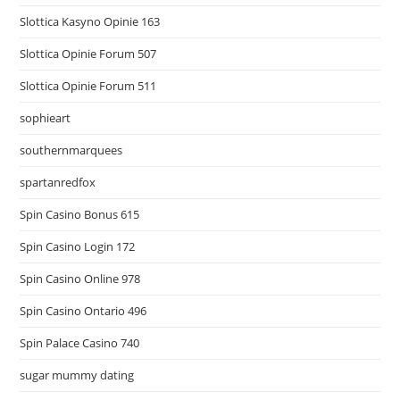
Slottica Kasyno Opinie 163
Slottica Opinie Forum 507
Slottica Opinie Forum 511
sophieart
southernmarquees
spartanredfox
Spin Casino Bonus 615
Spin Casino Login 172
Spin Casino Online 978
Spin Casino Ontario 496
Spin Palace Casino 740
sugar mummy dating