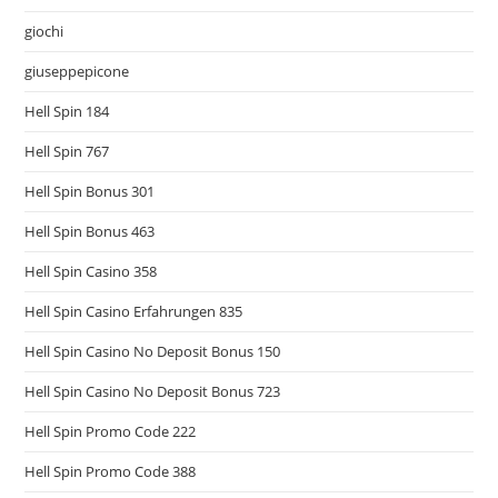
giochi
giuseppepicone
Hell Spin 184
Hell Spin 767
Hell Spin Bonus 301
Hell Spin Bonus 463
Hell Spin Casino 358
Hell Spin Casino Erfahrungen 835
Hell Spin Casino No Deposit Bonus 150
Hell Spin Casino No Deposit Bonus 723
Hell Spin Promo Code 222
Hell Spin Promo Code 388