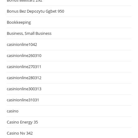
Bonus 888starz 292
Bonus Bez Depozytu Ggbet 950
Bookkeeping
Business, Small Business
casinionline1042
casinionline260310
casinionline270311
casinionline280312
casinionline300313
casinionline31031
casino
Casino Energy 35
Casino Nv 342