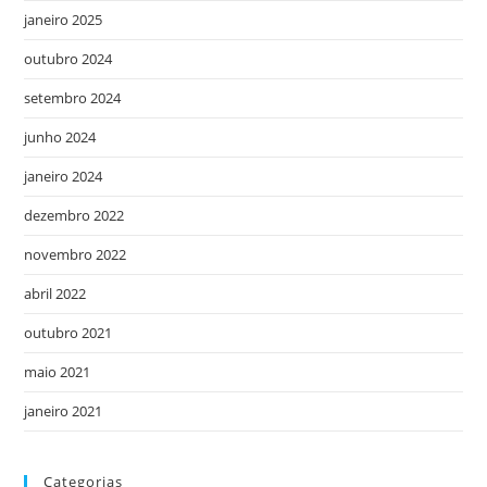
janeiro 2025
outubro 2024
setembro 2024
junho 2024
janeiro 2024
dezembro 2022
novembro 2022
abril 2022
outubro 2021
maio 2021
janeiro 2021
Categorias