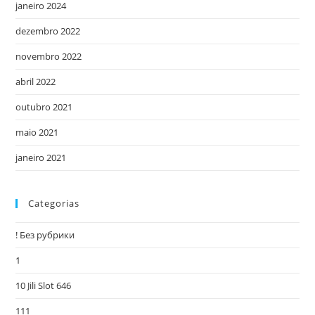
janeiro 2024
dezembro 2022
novembro 2022
abril 2022
outubro 2021
maio 2021
janeiro 2021
Categorias
! Без рубрики
1
10 Jili Slot 646
111