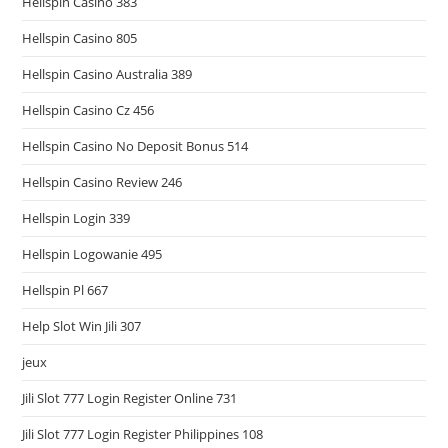
Hellspin Casino 383
Hellspin Casino 805
Hellspin Casino Australia 389
Hellspin Casino Cz 456
Hellspin Casino No Deposit Bonus 514
Hellspin Casino Review 246
Hellspin Login 339
Hellspin Logowanie 495
Hellspin Pl 667
Help Slot Win Jili 307
jeux
Jili Slot 777 Login Register Online 731
Jili Slot 777 Login Register Philippines 108