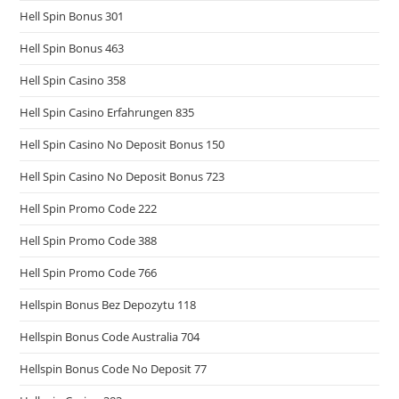
Hell Spin Bonus 301
Hell Spin Bonus 463
Hell Spin Casino 358
Hell Spin Casino Erfahrungen 835
Hell Spin Casino No Deposit Bonus 150
Hell Spin Casino No Deposit Bonus 723
Hell Spin Promo Code 222
Hell Spin Promo Code 388
Hell Spin Promo Code 766
Hellspin Bonus Bez Depozytu 118
Hellspin Bonus Code Australia 704
Hellspin Bonus Code No Deposit 77