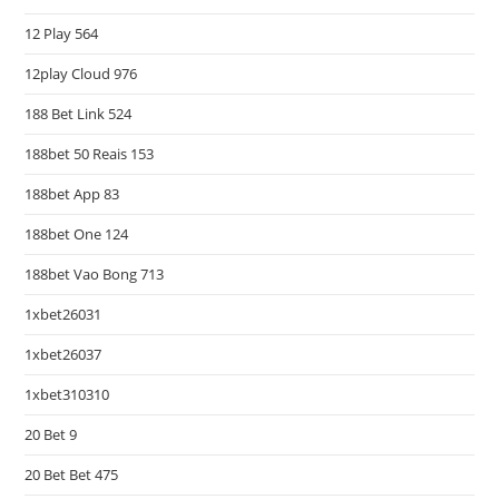
12 Play 564
12play Cloud 976
188 Bet Link 524
188bet 50 Reais 153
188bet App 83
188bet One 124
188bet Vao Bong 713
1xbet26031
1xbet26037
1xbet310310
20 Bet 9
20 Bet Bet 475