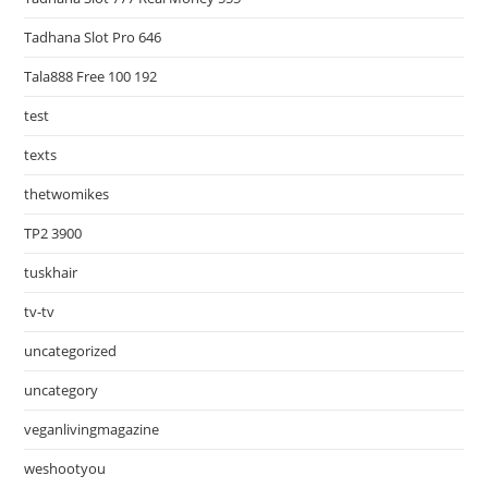
Tadhana Slot Pro 646
Tala888 Free 100 192
test
texts
thetwomikes
TP2 3900
tuskhair
tv-tv
uncategorized
uncategory
veganlivingmagazine
weshootyou