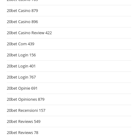
20bet Casino 879
20bet Casino 896
20bet Casino Review 422
20bet Com 439
20bet Login 156
20bet Login 401
20bet Login 767
20bet Opinie 691
20bet Opiniones 879
20bet Recensioni 157
20bet Reviews 549
20bet Reviews 78