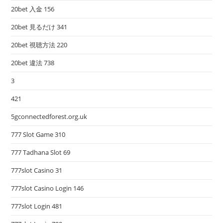
20bet 入金 156
20bet 見るだけ 341
20bet 視聴方法 220
20bet 違法 738
3
421
5gconnectedforest.org.uk
777 Slot Game 310
777 Tadhana Slot 69
777slot Casino 31
777slot Casino Login 146
777slot Login 481