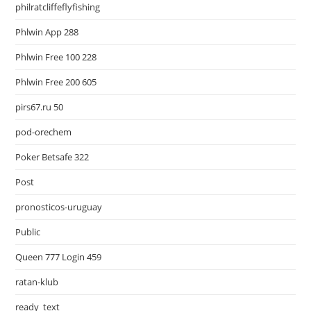
philratcliffeflyfishing
Phlwin App 288
Phlwin Free 100 228
Phlwin Free 200 605
pirs67.ru 50
pod-orechem
Poker Betsafe 322
Post
pronosticos-uruguay
Public
Queen 777 Login 459
ratan-klub
ready_text