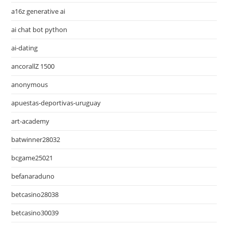
a16z generative ai
ai chat bot python
ai-dating
ancorallZ 1500
anonymous
apuestas-deportivas-uruguay
art-academy
batwinner28032
bcgame25021
befanaraduno
betcasino28038
betcasino30039