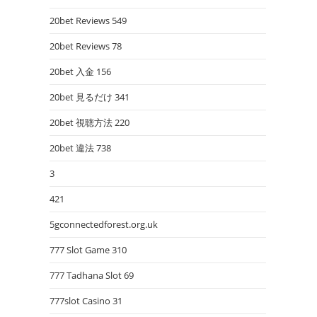
20bet Reviews 549
20bet Reviews 78
20bet 入金 156
20bet 見るだけ 341
20bet 視聴方法 220
20bet 違法 738
3
421
5gconnectedforest.org.uk
777 Slot Game 310
777 Tadhana Slot 69
777slot Casino 31