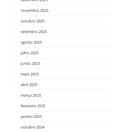
novembro 2025
outubro 2025
setembro 2025
agosto 2025
julho 2025
junho 2025
maio 2025
abril 2025
março 2025
fevereiro 2025
janeiro 2025
outubro 2024