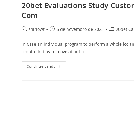
Plus
20bet Evaluations Study Custo
Good
Additional
Com
Bonuses
Autor
Post
Categoria
shiriowt
6 de novembro de 2025
20bet Ca
do
publicado:
do
post:
post:
In Case an individual program to perform a whole lot an
require in buy to move about to…
20bet
Continue Lendo
Evaluations
Study
Customer
Support
Testimonials
Of
20bet
Com