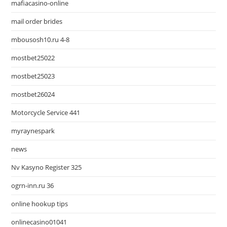
mafiacasino-online
mail order brides
mbousosh10.ru 4-8
mostbet25022
mostbet25023
mostbet26024
Motorcycle Service 441
myraynespark
news
Nv Kasyno Register 325
ogrn-inn.ru 36
online hookup tips
onlinecasino01041