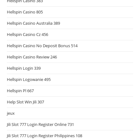
Hellspin Casino 383
Hellspin Casino 805
Hellspin Casino Australia 389
Hellspin Casino Cz 456
Hellspin Casino No Deposit Bonus 514
Hellspin Casino Review 246
Hellspin Login 339
Hellspin Logowanie 495
Hellspin Pl 667
Help Slot Win Jili 307
jeux
Jili Slot 777 Login Register Online 731
Jili Slot 777 Login Register Philippines 108