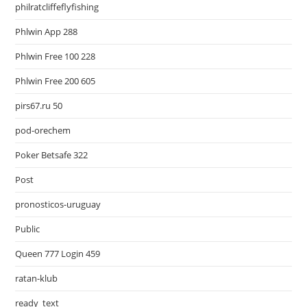
philratcliffeflyfishing
Phlwin App 288
Phlwin Free 100 228
Phlwin Free 200 605
pirs67.ru 50
pod-orechem
Poker Betsafe 322
Post
pronosticos-uruguay
Public
Queen 777 Login 459
ratan-klub
ready_text