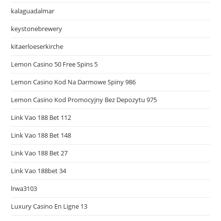
kalaguadalmar
keystonebrewery
kitaerloeserkirche
Lemon Casino 50 Free Spins 5
Lemon Casino Kod Na Darmowe Spiny 986
Lemon Casino Kod Promocyjny Bez Depozytu 975
Link Vao 188 Bet 112
Link Vao 188 Bet 148
Link Vao 188 Bet 27
Link Vao 188bet 34
lrwa3103
Luxury Casino En Ligne 13