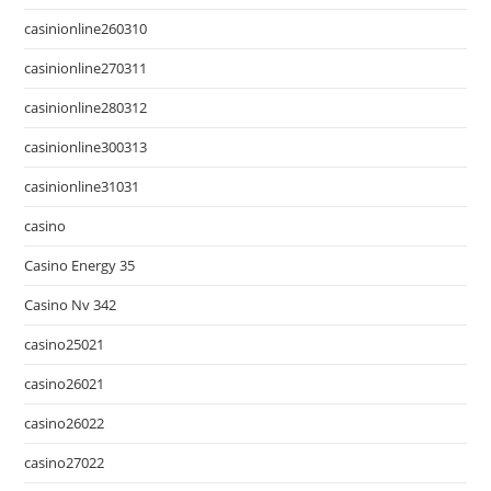
casinionline260310
casinionline270311
casinionline280312
casinionline300313
casinionline31031
casino
Casino Energy 35
Casino Nv 342
casino25021
casino26021
casino26022
casino27022